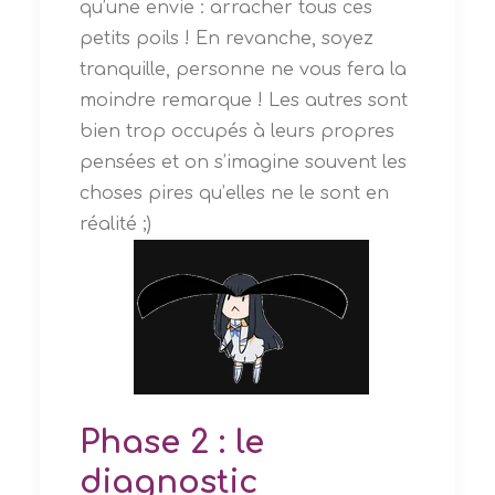
qu’une envie : arracher tous ces
petits poils !
En revanche, soyez
tranquille, personne ne vous fera la
moindre remarque ! Les autres sont
bien trop occupés à leurs propres
pensées et on s’imagine souvent les
choses pires qu’elles ne le sont en
réalité ;)
Phase 2 : le
diagnostic