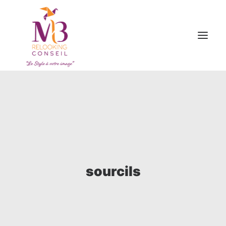
ACCUEIL
OFFRES
A PROPOS
BON CADEAU
ARTICLES
sourcils
CONTACT