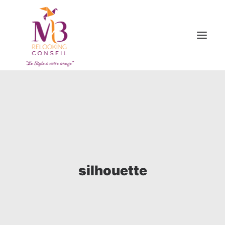
ACCUEIL
OFFRES
A PROPOS
BON CADEAU
ARTICLES
silhouette
CONTACT