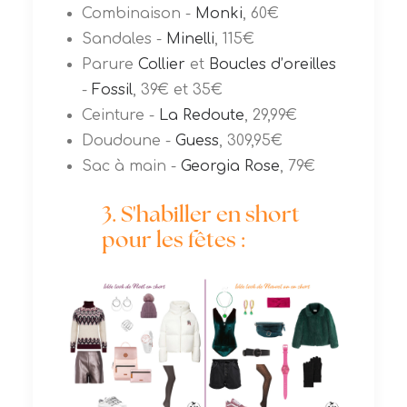
Combinaison -
Monki
, 60€
Sandales -
Minelli
, 115€
Parure
Collier
et
Boucles d’oreilles
-
Fossil
, 39€ et 35€
Ceinture -
La Redoute
, 29,99€
Doudoune -
Guess
, 309,95€
Sac à main -
Georgia Rose
, 79€
3. S'habiller en short
pour les fêtes :