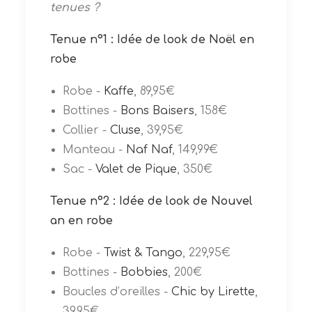
tenues ?
Tenue n°1 : Idée de look de Noël en
robe
Robe -
Kaffe
, 89,95€
Bottines -
Bons Baisers
, 158€
Collier -
Cluse
, 39,95€
Manteau -
Naf Naf
, 149,99€
Sac -
Valet de Pique
, 350€
Tenue n°2 : Idée de look de Nouvel
an en robe
Robe -
Twist & Tango
, 229,95€
Bottines -
Bobbies
, 200€
Boucles d’oreilles -
Chic by Lirette
,
39,95€