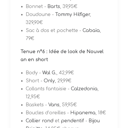
Bonnet -
Barts
, 39,95€
Doudoune -
Tommy Hilfiger
,
329,90€
Sac à dos et pochette -
Cabaïa
,
79€
Tenue n°6 : Idée de look de Nouvel
an en short
Body -
Wal G.
, 42,99€
Short -
Only
, 29,99€
Collants fantaisie -
Calzedonia
,
12,95€
Baskets -
Vans
, 59,95€
Boucles d’oreilles -
Hipanema
, 18€
Collier rond
et
pendentif
-
Bijou