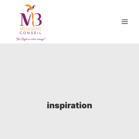
ACCUEIL
OFFRES
A PROPOS
BON CADEAU
ARTICLES
inspiration
CONTACT