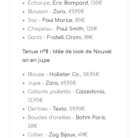
Echarpe,
Eric Bompard
, 130€
Blouson -
Zara
, 49,95€
Sac -
Paul Marius
, 85€
Chapeau -
Paul Smith
, 120€
Gants -
Fratelli Orsini
, 89€
Tenue n°8 : Idée de look de Nouvel
an en jupe
Blouse -
Hollister Co
., 38,95€
Jupe -
Zara
, 69,95€
Collants pailletés -
Calzedonia
,
12,95€
Derbies -
Texto
, 59,90€
Boucles d’oreilles -
Bohm Paris
,
38€
Collier -
Zag Bijoux
, 49€