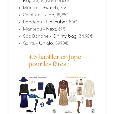
Brigitte
, 14,95€ chacun
Montre -
Swatch
, 75€
Ceinture -
Zign
, 19,99€
Bandeau -
Hallhuber
, 50€
Manteau -
Next
, 89€
Sac Banane -
Oh my bag
, 34,90€
Gants -
Uniqlo
, 39,90€
4. S'habiller en jupe
pour les fêtes :